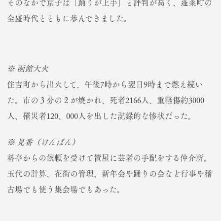
そのなかで京子は「踊りが上手」と評判が高く、蓬莱町の
全盛時代とともに歩んできました。
※ 函館大火
住吉町から出火して、午後7時から翌日9時まで燃え続い
た。市の３分の２が焼かれ、死者2166人、重軽傷約3000
人、罹災者120、000人を出した記録的な惨状だった。
※ 見番（けんばん）
料亭からの依頼を受けて置屋に芸者の手配をする仲介所。
玉代の計算、花街の管理、新年会や踊りの会など行事や稽
古場でも使う集会場でもあった。