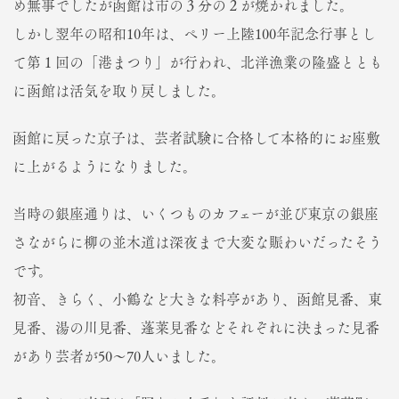
め無事でしたが函館は市の３分の２が焼かれました。
しかし翌年の昭和10年は、ペリー上陸100年記念行事とし
て第１回の「港まつり」が行われ、北洋漁業の隆盛ととも
に函館は活気を取り戻しました。
函館に戻った京子は、芸者試験に合格して本格的にお座敷
に上がるようになりました。
当時の銀座通りは、いくつものカフェーが並び東京の銀座
さながらに柳の並木道は深夜まで大変な賑わいだったそう
です。
初音、きらく、小鶴など大きな料亭があり、函館見番、東
見番、湯の川見番、蓬莱見番などそれぞれに決まった見番
があり芸者が50～70人いました。