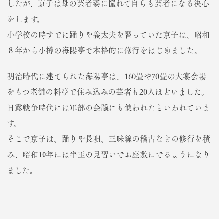
したが、京子は母の芸者姿に憧れて自らも芸者になる決心
をします。
小学校の時すでに踊りや義太夫を習っていた京子は、昭和
８年から小樽の海陽亭で本格的に修行をはじめました。
明治時代に建てられた海陽亭は、160畳や70畳の大宴会場
をもつ老舗の料亭で住み込みの芸者も20人ほどいました。
日露戦争時代には軍部の会議にも使われたといわれていま
す。
そこで京子は、踊りや長唄、三味線の稽古などの修行を積
み、昭和10年には半玉の見習いでお座敷にでるようになり
ました。