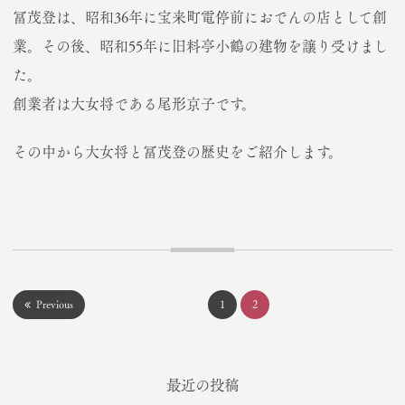
冨茂登は、昭和36年に宝来町電停前におでんの店として創
業。その後、昭和55年に旧料亭小鶴の建物を譲り受けまし
た。
創業者は大女将である尾形京子です。
その中から大女将と冨茂登の歴史をご紹介します。
投
Previous
1
2
稿
の
最近の投稿