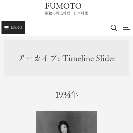
FUMOTO
Skip
to
函館の郷土料理・日本料理
content
MENU
アーカイブ:
Timeline Slider
1934年